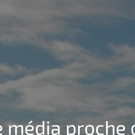
e média
proche 